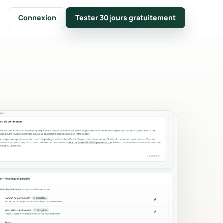
Connexion
Tester 30 jours gratuitement
SUIVRE
CRM & notes clients
tion en
Fiches clients, timeline des
es.
événements et notes internes.
ique
Calendrier & disponibilités
e
Fermetures, conflits de capacité
age.
et planning mensuel.
Chiffres clés & suivi
ents,
Conversion, panier moyen,
ent.
revenus et tops produits.
s
Branding
es PDF et
Logo, couleur principale,
messages et documents à vos
couleurs.
uments