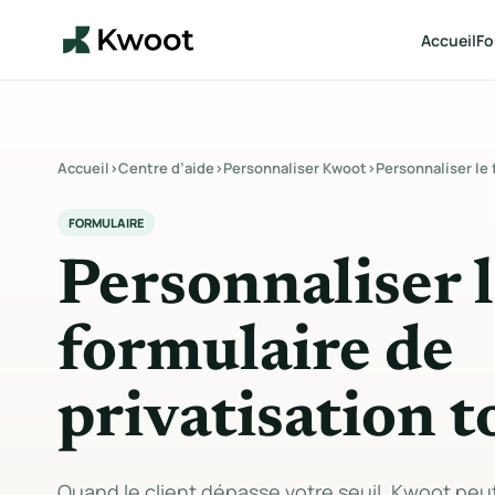
Accueil
Fo
Accueil
›
Centre d’aide
›
Personnaliser Kwoot
›
Personnaliser le 
FORMULAIRE
Personnaliser 
formulaire de
privatisation t
Quand le client dépasse votre seuil, Kwoot pe