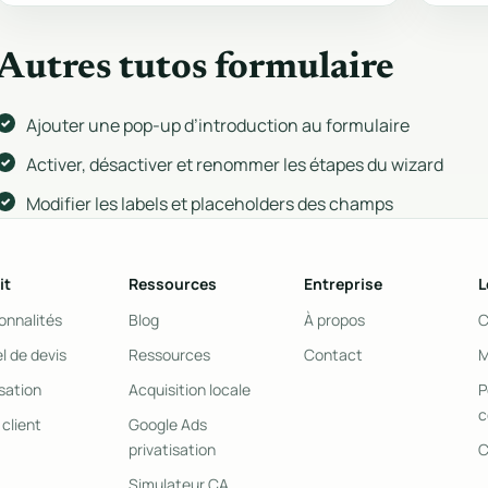
Autres tutos formulaire
Ajouter une pop-up d’introduction au formulaire
Activer, désactiver et renommer les étapes du wizard
Modifier les labels et placeholders des champs
it
Ressources
Entreprise
L
onnalités
Blog
À propos
C
el de devis
Ressources
Contact
M
isation
Acquisition locale
P
c
 client
Google Ads
privatisation
Simulateur CA