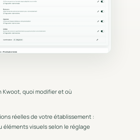
Communication & emails
s CSV.
Emails automatiques, relances,
templates et logs d'envoi.
Sécurité & accès
Auth, RLS, routes protégées et
liens signés.
n Kwoot, quoi modifier et où
ons réelles de votre établissement :
ou éléments visuels selon le réglage