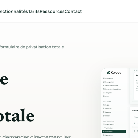
nctionnalités
Tarifs
Ressources
Contact
VENDRE
CONCLURE
Wizard de devis
Gestion des devis
formulaire de privatisation totale
Formulaire public multi-étapes
Dashboard, statuts, édi
avec convives, date et options.
ligne et actions groupé
Menus & boissons
Signature électron
Packages, carte, photos, prix par
Lien sécurisé, signatur
le
personne ou forfait.
manuscrite et horodat
Espaces & min spend
Portail client
Capacités, seuils minimums et
Suivi sans login, docum
combinaisons multi-espaces.
signature et actions cli
otale
Extras & services
Suivi des paiement
DJ, décoration, matériel et
Acompte, solde, factur
services complémentaires.
statuts en temps réel.
ut demander directement les
Tarification dynamique
Génération de doc