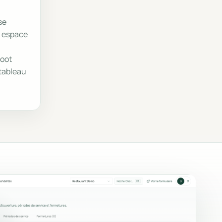
se
 espace
woot
 tableau