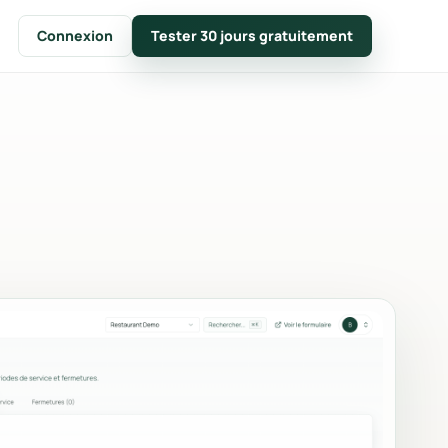
Connexion
Tester 30 jours gratuitement
SUIVRE
CRM & notes clients
tion en
Fiches clients, timeline des
es.
événements et notes internes.
ique
Calendrier & disponibilités
e
Fermetures, conflits de capacité
age.
et planning mensuel.
Chiffres clés & suivi
ents,
Conversion, panier moyen,
ent.
revenus et tops produits.
s
Branding
es PDF et
Logo, couleur principale,
messages et documents à vos
couleurs.
uments