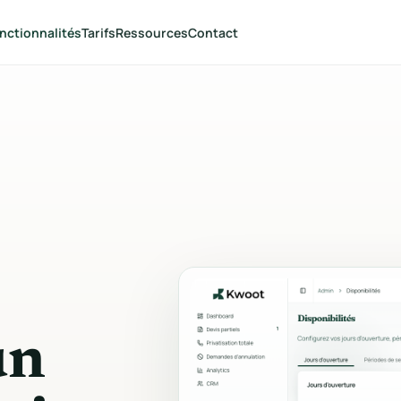
nctionnalités
Tarifs
Ressources
Contact
VENDRE
CONCLURE
Wizard de devis
Gestion des devis
Formulaire public multi-étapes
Dashboard, statuts, édi
avec convives, date et options.
ligne et actions groupé
Menus & boissons
Signature électron
Packages, carte, photos, prix par
Lien sécurisé, signatur
personne ou forfait.
manuscrite et horodat
Espaces & min spend
Portail client
Capacités, seuils minimums et
Suivi sans login, docum
combinaisons multi-espaces.
signature et actions cli
Extras & services
Suivi des paiement
un
DJ, décoration, matériel et
Acompte, solde, factur
services complémentaires.
statuts en temps réel.
Tarification dynamique
Génération de doc