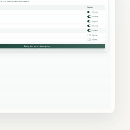
Communication & emails
s CSV.
Emails automatiques, relances,
templates et logs d'envoi.
Sécurité & accès
Auth, RLS, routes protégées et
liens signés.