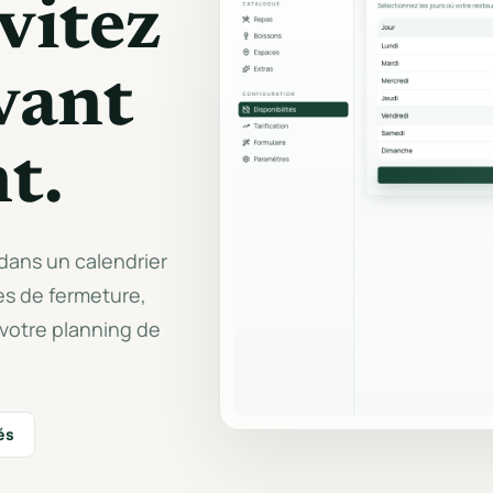
vitez
Saisons, week-ends, taille du
Devis PDF, factures,
groupe et règles de calcul.
propositions et export
avant
Privatisation complète
Circuit dédié pour les demandes
full-private.
nt.
dans un calendrier
es de fermeture,
votre planning de
és